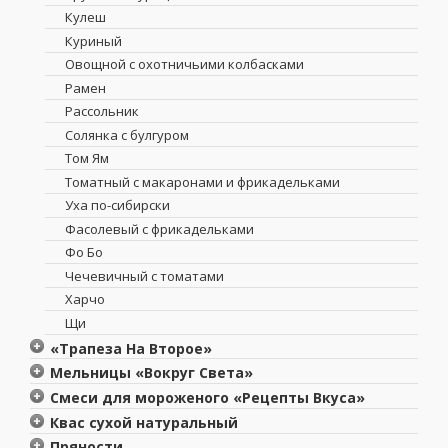
Кулеш
Куриный
Овощной с охотничьими колбасками
Рамен
Рассольник
Солянка с булгуром
Том Ям
Томатный с макаронами и фрикадельками
Уха по-сибирски
Фасолевый с фрикадельками
Фо Бо
Чечевичный с томатами
Харчо
Щи
«Трапеза На Второе»
Азу по-татарски из баранины
Мельницы «Вокруг Света»
Ароматный бефстроганов
Морская соль «Японская» с васаби
Смеси для мороженого «Рецепты Вкуса»
Ароматный картофель с грибами
Морская соль
Сливочное мороженое
Квас сухой натуральный
Ароматный лагман с бараниной
Морская соль «Прованская» с травами
Клубничное мороженое
Квас сухой натуральный «Трапеза»
Пряности