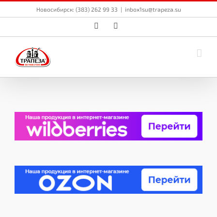
Skip
Новосибирск: (383) 262 99 33
|
inbox1su@trapeza.su
to
content
Vk
Email