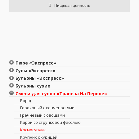
Пищевая ценность
Пюре «Экспресс»
Пюре гороховое с жареным луком 150г
Супы «Экспресс»
Пюре картофельное с молоком 100г «Трапеза»
Борщ
Бульоны «Экспресс»
Пюре картофельное c грибами
Харчо
Бульон куриный
Бульоны сухие
Пюре картофельное с луком
Шпинатный суп
Бульон говяжий
Бульон сухой куриный «Трапеза»
Смеси для супов «Трапеза На Первое»
Пюре картофельное с курицей
Сырный суп
Бульон сухой говяжий «Трапеза»
Борщ
Куриный суп
Гороховый с копченостями
Кукурузный суп
Гречневый с овощами
Грибной суп
Карри со стручковой фасолью
Гороховый суп
Космосупчик
Крупник с курицей