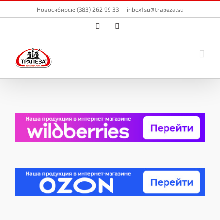
Skip
Новосибирск: (383) 262 99 33
|
inbox1su@trapeza.su
to
content
Vk
Email