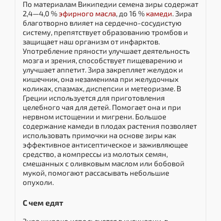
По материалам Википедии семена зиры содержат
2,4—4,0 %
эфирного масла
, до 16 %
камеди
. Зира
благотворно влияет на сердечно-сосудистую
систему, препятствует образованию тромбов и
защищает наш организм от инфарктов.
Употребление пряности улучшает деятельность
мозга и зрения, способствует пищеварению и
улучшает аппетит. Зира закрепляет желудок и
кишечник, она незаменима при желудочных
коликах, спазмах, диспепсии и метеоризме. В
Греции используется для приготовления
целебного чая для детей. Помогает она и при
нервном истощении и мигрени. Большое
содержание камеди в плодах растения позволяет
использовать примочки на основе зиры как
эффективное антисептическое и заживляющее
средство, а компрессы из молотых семян,
смешанных с оливковым маслом или бобовой
мукой, помогают рассасывать небольшие
опухоли.
С чем едят