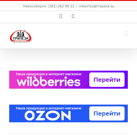
Skip
Новосибирск: (383) 262 99 33
|
inbox1su@trapeza.su
to
content
Vk
Email