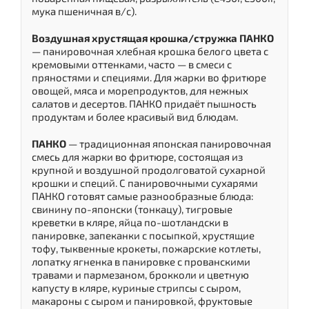
мука пшеничная в/с).
Воздушная хрустящая крошка/стружка ПАНКО
— панировочная хлебная крошка белого цвета с
кремовыми оттенками, часто — в смеси с
пряностями и специями. Для жарки во фритюре
овощей, мяса и морепродуктов, для нежных
салатов и десертов. ПАНКО придаёт пышность
продуктам и более красивый вид блюдам.
ПАНКО
— традиционная японская панировочная
смесь для жарки во фритюре, состоящая из
крупной и воздушной продолговатой сухарной
крошки и специй. С панировочными сухарями
ПАНКО готовят самые разнообразные блюда:
свинину по-японски (тонкацу), тигровые
креветки в кляре, яйца по-шотландски в
панировке, запеканки с посыпкой, хрустящие
тофу, тыквенные крокеты, пожарские котлеты,
лопатку ягненка в панировке с прованскими
травами и пармезаном, брокколи и цветную
капусту в кляре, куриные стрипсы с сыром,
макароны с сыром и панировкой, фруктовые