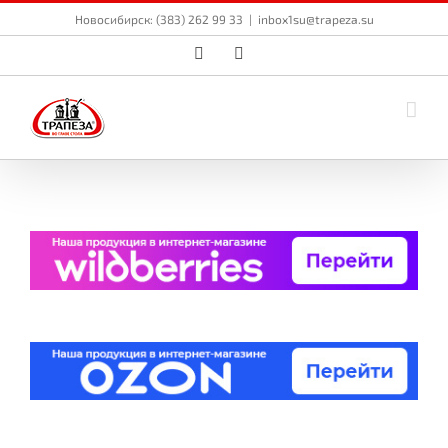
Skip
Новосибирск: (383) 262 99 33
|
inbox1su@trapeza.su
to
content
Vk
Email