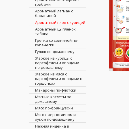
грибами
Космосупчик
Ароматный лагман с
Крупник с курицей
бараниной
Кулеш
Ароматный плов с курицей
Куриный
Ароматный цыпленок
Овощной с охотничьими
табака
колбасками
Гречка со свининой по-
Рамен
купечески
Рассольник
Гуляш по-домашнему
Солянка с булгуром
Жаркое из курицы с
картофелем и овощами
Том Ям
по-домашнему
Томатный с макаронами и
Жаркое из мяса с
фрикадельками
картофелем и овощами в
Уха по-сибирски
горшочках
Фасолевый с
Макароны по-флотски
фрикадельками
Мясные котлеты по-
Фо Бо
домашнему
Чечевичный с томатами
Мясо по-французски
Харчо
Мясо с черносливом и
луком по-домашнему
Щи
Нежная индейка в