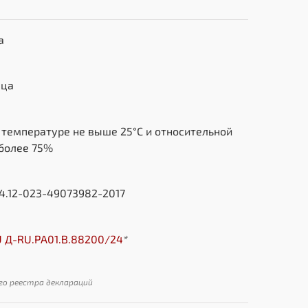
а
яца
 температуре не выше 25°C и относительной
 более 75%
84.12-023-49073982-2017
U Д-RU.РА01.В.88200/24
*
го реестра деклараций