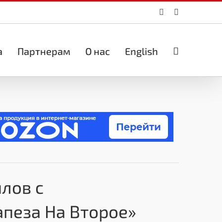
Vk
Email
а
Партнерам
О нас
English
лов с
апеза На Второе»