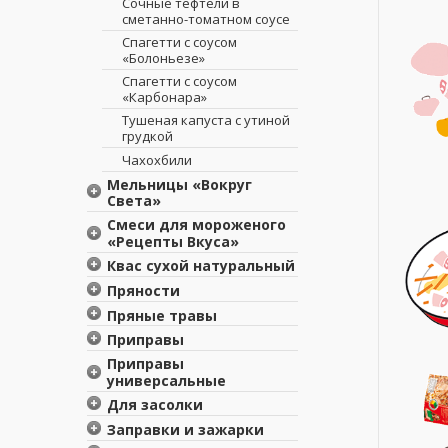
Cочные тефтели в
сметанно-томатном соусе
Спагетти с соусом
«Болоньезе»
Спагетти с соусом
«Карбонара»
Тушеная капуста с утиной
грудкой
Чахохбили
Мельницы «Вокруг
Света»
Морская соль
Смеси для мороженого
«Японская» с васаби
«Рецепты Вкуса»
Морская соль
Сливочное мороженое
Квас сухой натуральный
Морская соль
Клубничное мороженое
Квас сухой натуральный
Пряности
«Прованская» с травами
«Трапеза»
Шоколадное мороженое
Бадьян целый
Пряные травы
Перец черный горошек
Квас сухой
Барбарис
Базилик
Приправы
натуральный «Рецепты
Приправа «Смесь перцев»
вкуса»
Гвоздика
Майоран
Смесь «Для глинтвейна»
Приправы
Аль Магриб – приправа
универсальные
Горчичное семя
Орегано
Приправа «Аджика»
для мяса
Приправа универсальная
Для засолки
Горчичный порошок
Петрушка
Приправа «Карри»
Балкан MIX – приправа из
«12 овощей и трав»
Приправа для засолки
12 овощей и трав
Заправки и зажарки
Зира
Прованские травы
Приправа «Смесь перцев»
Приправа универсальная
огурцов