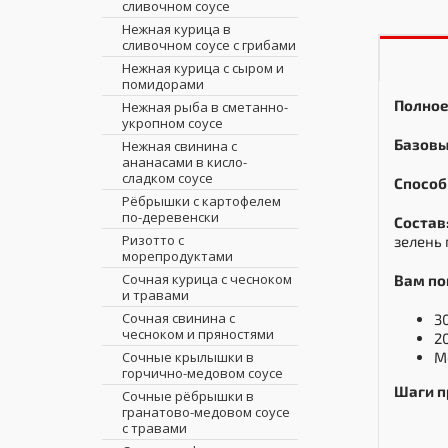
сливочном соусе
Нежная курица в
сливочном соусе с грибами
Нежная курица с сыром и
помидорами
Полное
Нежная рыба в сметанно-
укропном соусе
Базовы
Нежная свинина с
ананасами в кисло-
сладком соусе
Способ
Рёбрышки с картофелем
по-деревенски
Состав
Ризотто с
зелень 
морепродуктами
Сочная курица с чесноком
Вам по
и травами
Сочная свинина с
3
чесноком и пряностями
2
Сочные крылышки в
М
горчично-медовом соусе
Шаги п
Сочные рёбрышки в
гранатово-медовом соусе
с травами