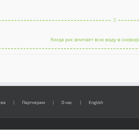
Когда рис впитает всю воду в сковор
тва
Партнерам
О нас
English