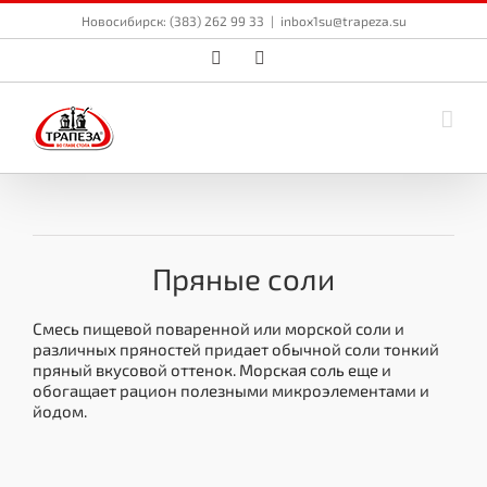
Skip
Новосибирск: (383) 262 99 33
|
inbox1su@trapeza.su
to
content
Vk
Email
Пряные соли
Смесь пищевой поваренной или морской соли и
различных пряностей придает обычной соли тонкий
пряный вкусовой оттенок. Морская соль еще и
обогащает рацион полезными микроэлементами и
йодом.