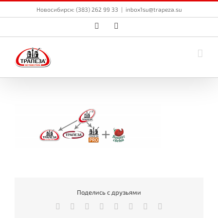
Skip
Новосибирск: (383) 262 99 33
|
inbox1su@trapeza.su
to
content
Vk
Email
Поделись с друзьями
Facebook
Twitter
Reddit
LinkedIn
Tumblr
Pinterest
Vk
Email