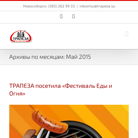
Skip
Новосибирск: (383) 262 99 33
|
inbox1su@trapeza.su
to
content
Vk
Email
Архивы по месяцам:
Май 2015
ТРАПЕЗА посетила «Фестиваль Еды и
Огня»