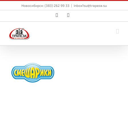
Skip
Новосибирск: (383) 262 99 33
|
inbox1su@trapeza.su
to
content
Vk
Email