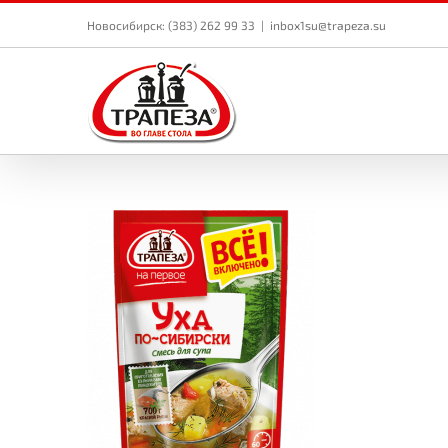
Skip
to
Новосибирск: (383) 262 99 33
|
inbox1su@trapeza.su
content