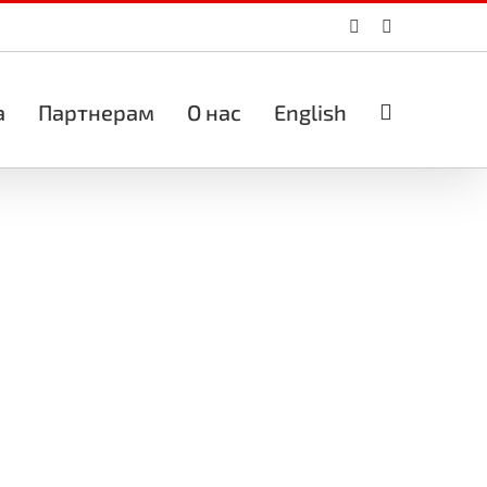
Vk
Email
а
Партнерам
О нас
English