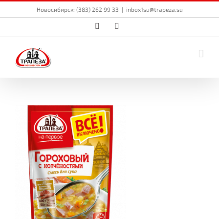
Skip
Новосибирск: (383) 262 99 33
|
inbox1su@trapeza.su
to
content
Vk
Email