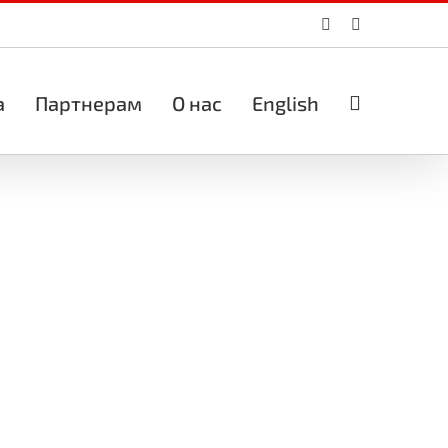
Vk
Email
а
Партнерам
О нас
English