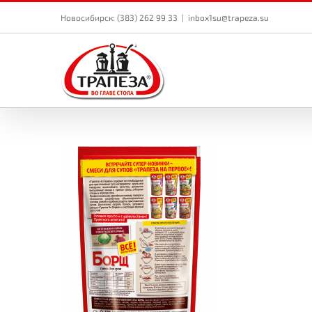
Skip
to
Новосибирск: (383) 262 99 33
|
inbox1su@trapeza.su
content