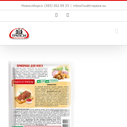
Skip
Новосибирск: (383) 262 99 33
|
inbox1su@trapeza.su
to
content
Vk
Email