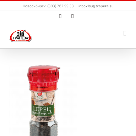
Skip
Новосибирск: (383) 262 99 33
|
inbox1su@trapeza.su
to
content
Vk
Email