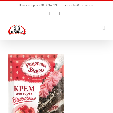
Skip
Новосибирск: (383) 262 99 33
|
inbox1su@trapeza.su
to
content
Vk
Email